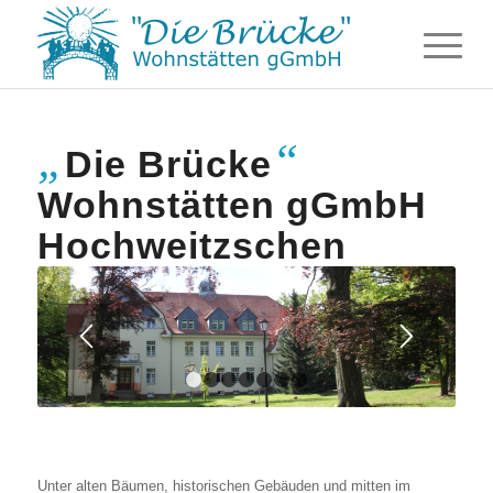
„
“
Die Brücke
Wohnstätten gGmbH
Hochweitzschen
1
2
3
4
5
6
7
Unter alten Bäumen, historischen Gebäuden und mitten im