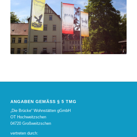
Lars Werner
ANGABEN GEMÄSS § 5 TMG
„Die Brücke“ Wohnstätten gGmbH
OT Hochweitzschen
04720 Großweitzschen
vertreten durch: