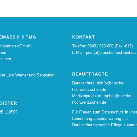
MÄSS § 5 TMG
KONTAKT
ohnstätten gGmbH
Telefon: 03431 626-600 (Fax -615)
hen
E-Mail: post(at)bruecke-hochweitzs
zschen
BEAUFTRAGTE
hrer Lars Werner und Sebastian
Datenschutz: dsb(at)bruecke-
hochweitzschen.de
Medizinprodukte: mpb(at)bruecke-
hochweitzschen.de
GISTER
RB 119595
Für Fragen zum Datenschutz in unse
Einrichtung arbeiten wir eng mit
Datenschutzgerechte Pflege
zusam