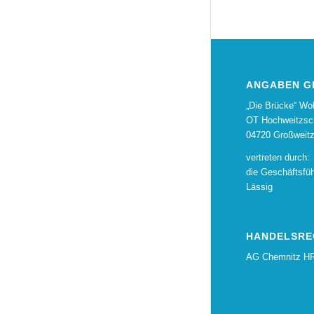
ANGABEN GE
„Die Brücke“ W
OT Hochweitzsc
04720 Großweit
vertreten durch:
die Geschäftsfü
Lässig
HANDELSRE
AG Chemnitz H