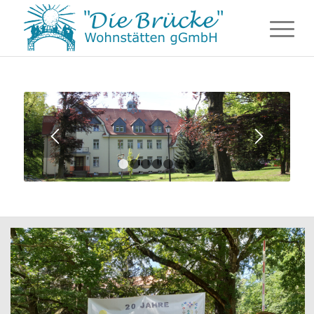
1
2
3
4
5
6
7